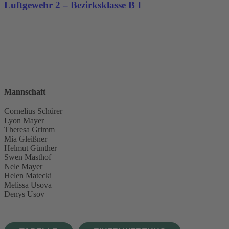
Luftgewehr 2 – Bezirksklasse B I
Mannschaft
Cornelius Schürer
Lyon Mayer
Theresa Grimm
Mia Gleißner
Helmut Günther
Swen Masthof
Nele Mayer
Helen Matecki
Melissa Usova
Denys Usov