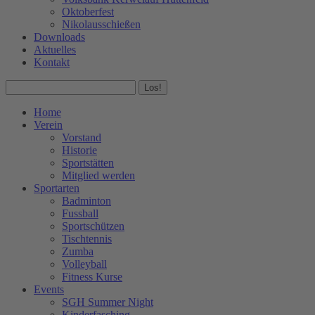
Oktoberfest
Nikolausschießen
Downloads
Aktuelles
Kontakt
Facebook
Instagram
Search:
page
page
opens
opens
Home
in
in
Verein
new
new
Vorstand
window
window
Historie
Sportstätten
Mitglied werden
Sportarten
Badminton
Fussball
Sportschützen
Tischtennis
Zumba
Volleyball
Fitness Kurse
Events
SGH Summer Night
Kinderfasching