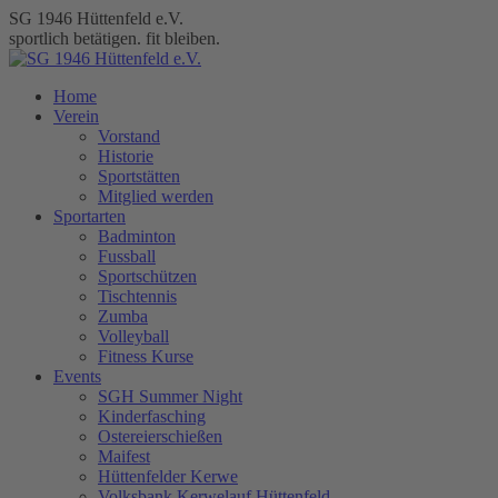
Zum
SG 1946 Hüttenfeld e.V.
Inhalt
sportlich betätigen. fit bleiben.
springen
Home
Verein
Vorstand
Historie
Sportstätten
Mitglied werden
Sportarten
Badminton
Fussball
Sportschützen
Tischtennis
Zumba
Volleyball
Fitness Kurse
Events
SGH Summer Night
Kinderfasching
Ostereierschießen
Maifest
Hüttenfelder Kerwe
Volksbank Kerwelauf Hüttenfeld