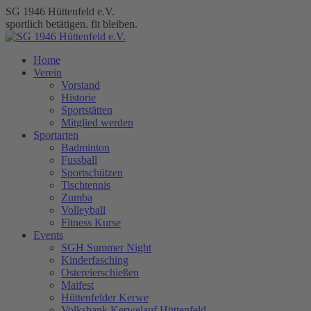
Zum
SG 1946 Hüttenfeld e.V.
Inhalt
sportlich betätigen. fit bleiben.
springen
Home
Verein
Vorstand
Historie
Sportstätten
Mitglied werden
Sportarten
Badminton
Fussball
Sportschützen
Tischtennis
Zumba
Volleyball
Fitness Kurse
Events
SGH Summer Night
Kinderfasching
Ostereierschießen
Maifest
Hüttenfelder Kerwe
Volksbank Kerwelauf Hüttenfeld