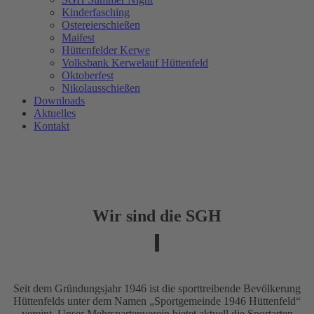
Kinderfasching
Ostereierschießen
Maifest
Hüttenfelder Kerwe
Volksbank Kerwelauf Hüttenfeld
Oktoberfest
Nikolausschießen
Downloads
Aktuelles
Kontakt
Wir sind die SGH
Seit dem Gründungsjahr 1946 ist die sporttreibende Bevölkerung
Hüttenfelds unter dem Namen „Sportgemeinde 1946 Hüttenfeld“
vereint. Unser Mehrspartenverein bietet aktuell die Sportarten