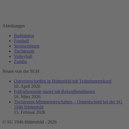
www.sg-huettenfeld.de
Finden Sie uns auf:
Facebook
page
Abteilungen
opens
Badminton
in
Fussball
new
Sportschützen
window
Tischtennis
Volleyball
Zumba
Neues von der SGH
Ostereierschießen in Hüttenfeld mit Teilnehmerrekord
10. April 2026
Frühjahrsrunde startet mit Rekordbeteiligung
16. März 2026
Tischtennis-Minimeisterschaften – Ortsentscheid bei der SG
1946 Hüttenfeld
15. Februar 2026
© SG 1946 Hüttenfeld -
2026