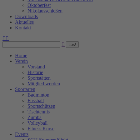
Oktoberfest
Nikolausschießen
Downloads
Aktuelles
Kontakt
Facebook
Instagram
Search:
page
page
opens
opens
in
in
Home
new
new
Verein
window
window
Vorstand
Historie
Sportstätten
Mitglied werden
Sportarten
Badminton
Fussball
Sportschützen
Tischtennis
Zumba
Volleyball
Fitness Kurse
Events
SGH Summer Night