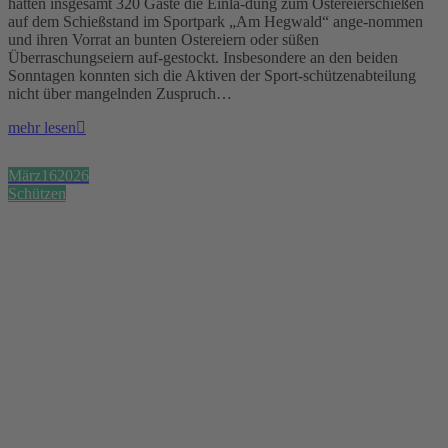
hatten insgesamt 320 Gäste die Einla-dung zum Ostereierschießen
auf dem Schießstand im Sportpark „Am Hegwald“ ange-nommen
und ihren Vorrat an bunten Ostereiern oder süßen
Überraschungseiern auf-gestockt. Insbesondere an den beiden
Sonntagen konnten sich die Aktiven der Sport-schützenabteilung
nicht über mangelnden Zuspruch…
mehr lesen
März
16
2026
Schützen