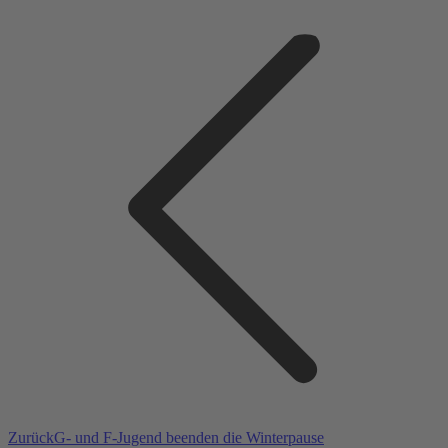
Kommentarnavigation
Facebook
X
Wha
Vorheriger
Zurück
G- und F-Jugend beenden die Winterpause