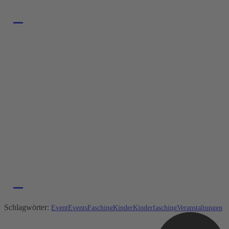
Schlagwörter:
Event
Events
Fasching
Kinder
Kinderfasching
Veranstaltungen