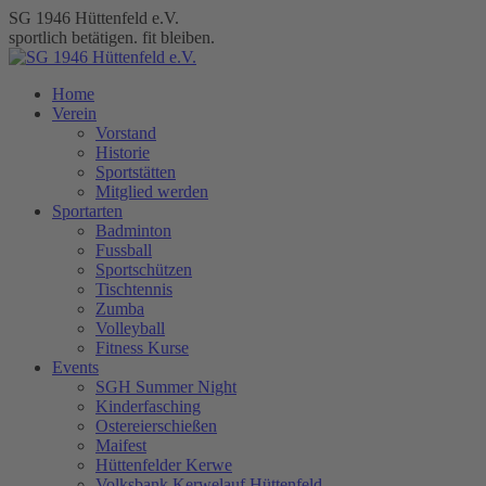
Zum
SG 1946 Hüttenfeld e.V.
Inhalt
sportlich betätigen. fit bleiben.
springen
Home
Verein
Vorstand
Historie
Sportstätten
Mitglied werden
Sportarten
Badminton
Fussball
Sportschützen
Tischtennis
Zumba
Volleyball
Fitness Kurse
Events
SGH Summer Night
Kinderfasching
Ostereierschießen
Maifest
Hüttenfelder Kerwe
Volksbank Kerwelauf Hüttenfeld