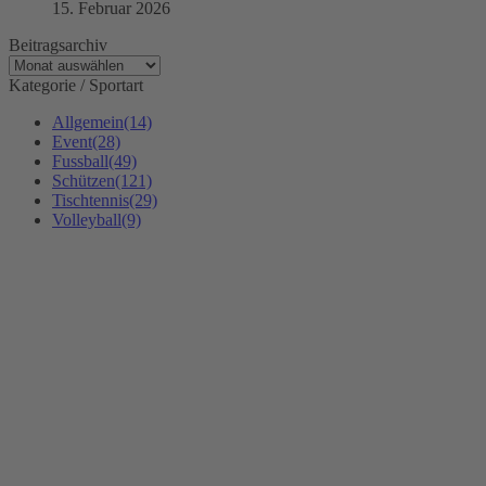
15. Februar 2026
Beitragsarchiv
Beitragsarchiv
Kategorie / Sportart
Allgemein
(14)
Event
(28)
Fussball
(49)
Schützen
(121)
Tischtennis
(29)
Volleyball
(9)
Kontakt
SG 1946 Hüttenfeld e. V.
Annelie von Heylstr. 18
68623 Hüttenfeld
info@sg-huettenfeld.de
www.sg-huettenfeld.de
Finden Sie uns auf:
Facebook