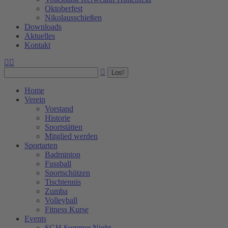
Oktoberfest
Nikolausschießen
Downloads
Aktuelles
Kontakt
Facebook
Instagram
Search:
page
page
opens
opens
in
in
Home
new
new
Verein
window
window
Vorstand
Historie
Sportstätten
Mitglied werden
Sportarten
Badminton
Fussball
Sportschützen
Tischtennis
Zumba
Volleyball
Fitness Kurse
Events
SGH Summer Night