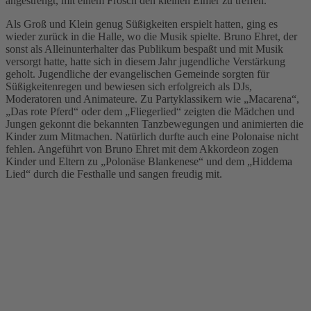
angestrengt, mit einem Frosch den kleinen Eimer zu treffen.
Als Groß und Klein genug Süßigkeiten erspielt hatten, ging es
wieder zurück in die Halle, wo die Musik spielte. Bruno Ehret, der
sonst als Alleinunterhalter das Publikum bespaßt und mit Musik
versorgt hatte, hatte sich in diesem Jahr jugendliche Verstärkung
geholt. Jugendliche der evangelischen Gemeinde sorgten für
Süßigkeitenregen und bewiesen sich erfolgreich als DJs,
Moderatoren und Animateure. Zu Partyklassikern wie „Macarena“,
„Das rote Pferd“ oder dem „Fliegerlied“ zeigten die Mädchen und
Jungen gekonnt die bekannten Tanzbewegungen und animierten die
Kinder zum Mitmachen. Natürlich durfte auch eine Polonaise nicht
fehlen. Angeführt von Bruno Ehret mit dem Akkordeon zogen
Kinder und Eltern zu „Polonäse Blankenese“ und dem „Hiddema
Lied“ durch die Festhalle und sangen freudig mit.