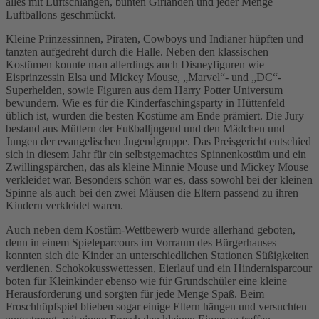
alles mit Luftschlangen, bunten Girlanden und jeder Menge
Luftballons geschmückt.
Kleine Prinzessinnen, Piraten, Cowboys und Indianer hüpften und
tanzten aufgedreht durch die Halle. Neben den klassischen
Kostümen konnte man allerdings auch Disneyfiguren wie
Eisprinzessin Elsa und Mickey Mouse, „Marvel“- und „DC“-
Superhelden, sowie Figuren aus dem Harry Potter Universum
bewundern. Wie es für die Kinderfaschingsparty in Hüttenfeld
üblich ist, wurden die besten Kostüme am Ende prämiert. Die Jury
bestand aus Müttern der Fußballjugend und den Mädchen und
Jungen der evangelischen Jugendgruppe. Das Preisgericht entschied
sich in diesem Jahr für ein selbstgemachtes Spinnenkostüm und ein
Zwillingspärchen, das als kleine Minnie Mouse und Mickey Mouse
verkleidet war. Besonders schön war es, dass sowohl bei der kleinen
Spinne als auch bei den zwei Mäusen die Eltern passend zu ihren
Kindern verkleidet waren.
Auch neben dem Kostüm-Wettbewerb wurde allerhand geboten,
denn in einem Spieleparcours im Vorraum des Bürgerhauses
konnten sich die Kinder an unterschiedlichen Stationen Süßigkeiten
verdienen. Schokokusswettessen, Eierlauf und ein Hindernisparcour
boten für Kleinkinder ebenso wie für Grundschüler eine kleine
Herausforderung und sorgten für jede Menge Spaß. Beim
Froschhüpfspiel blieben sogar einige Eltern hängen und versuchten