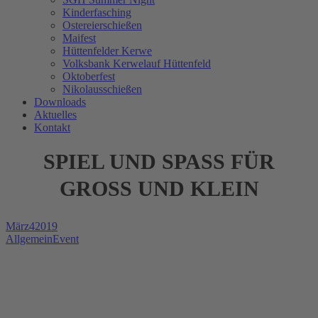
Kinderfasching
Ostereierschießen
Maifest
Hüttenfelder Kerwe
Volksbank Kerwelauf Hüttenfeld
Oktoberfest
Nikolausschießen
Downloads
Aktuelles
Kontakt
SPIEL UND SPASS FÜR G
ROSS UND KLEIN
März
4
2019
Allgemein
Event