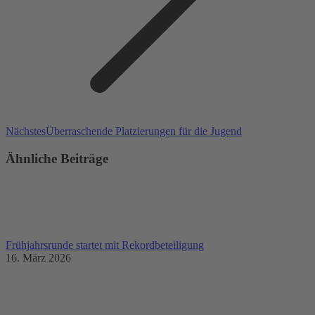
Nächster
Nächstes
Überraschende Platzierungen für die Jugend
Beitrag:
Ähnliche Beiträge
Frühjahrsrunde startet mit Rekordbeteiligung
16. März 2026