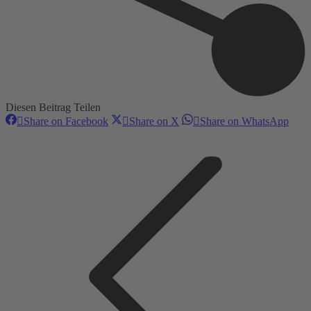
Diesen Beitrag Teilen
Share
Share
Shar
Share on Facebook
Share on X
Share on WhatsApp
on
on
on
Kommentarnavigation
Facebook
X
Wha