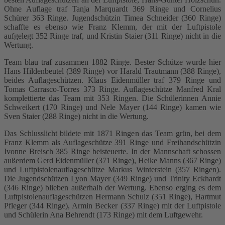
Ohne Auflage traf Tanja Marquardt 369 Ringe und Cornelius
Schürer 363 Ringe. Jugendschützin Timea Schneider (360 Ringe)
schaffte es ebenso wie Franz Klemm, der mit der Luftpistole
aufgelegt 352 Ringe traf, und Kristin Staier (311 Ringe) nicht in die
Wertung.
Team blau traf zusammen 1882 Ringe. Bester Schütze wurde hier
Hans Hildenbeutel (389 Ringe) vor Harald Trautmann (388 Ringe),
beides Auflageschützen. Klaus Eidenmüller traf 379 Ringe und
Tomas Carrasco-Torres 373 Ringe. Auflageschütze Manfred Kral
komplettierte das Team mit 353 Ringen. Die Schülerinnen Annie
Schweikert (170 Ringe) und Nele Mayer (144 Ringe) kamen wie
Sven Staier (288 Ringe) nicht in die Wertung.
Das Schlusslicht bildete mit 1871 Ringen das Team grün, bei dem
Franz Klemm als Auflageschütze 391 Ringe und Freihandschützin
Ivonne Breisch 385 Ringe beisteuerte. In der Mannschaft schossen
außerdem Gerd Eidenmüller (371 Ringe), Heike Manns (367 Ringe)
und Luftpistolenauflageschütze Markus Winterstein (357 Ringen).
Die Jugendschützen Lyon Mayer (349 Ringe) und Trinity Eckhardt
(346 Ringe) blieben außerhalb der Wertung. Ebenso erging es dem
Luftpistolenauflageschützen Hermann Schulz (351 Ringe), Hartmut
Pfleger (344 Ringe), Armin Becker (337 Ringe) mit der Luftpistole
und Schülerin Ana Behrendt (173 Ringe) mit dem Luftgewehr.