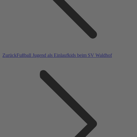
Vorheriger
Zurück
Fußball Jugend als Einlaufkids beim SV Waldhof
Beitrag: