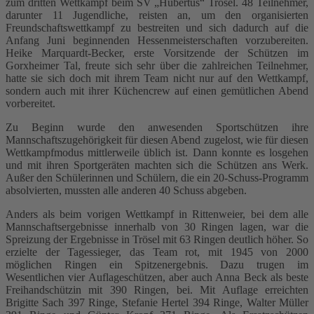
zum dritten Wettkampf beim SV „Hubertus“ Trösel. 48 Teilnehmer,
darunter 11 Jugendliche, reisten an, um den organisierten
Freundschaftswettkampf zu bestreiten und sich dadurch auf die
Anfang Juni beginnenden Hessenmeisterschaften vorzubereiten.
Heike Marquardt-Becker, erste Vorsitzende der Schützen im
Gorxheimer Tal, freute sich sehr über die zahlreichen Teilnehmer,
hatte sie sich doch mit ihrem Team nicht nur auf den Wettkampf,
sondern auch mit ihrer Küchencrew auf einen gemütlichen Abend
vorbereitet.
Zu Beginn wurde den anwesenden Sportschützen ihre
Mannschaftszugehörigkeit für diesen Abend zugelost, wie für diesen
Wettkampfmodus mittlerweile üblich ist. Dann konnte es losgehen
und mit ihren Sportgeräten machten sich die Schützen ans Werk.
Außer den Schülerinnen und Schülern, die ein 20-Schuss-Programm
absolvierten, mussten alle anderen 40 Schuss abgeben.
Anders als beim vorigen Wettkampf in Rittenweier, bei dem alle
Mannschaftsergebnisse innerhalb von 30 Ringen lagen, war die
Spreizung der Ergebnisse in Trösel mit 63 Ringen deutlich höher. So
erzielte der Tagessieger, das Team rot, mit 1945 von 2000
möglichen Ringen ein Spitzenergebnis. Dazu trugen im
Wesentlichen vier Auflageschützen, aber auch Anna Beck als beste
Freihandschützin mit 390 Ringen, bei. Mit Auflage erreichten
Brigitte Sach 397 Ringe, Stefanie Hertel 394 Ringe, Walter Müller