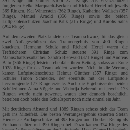
391 Ringe und Günter Kropf 371 Ringe. Als Ersatzschützen
fungierten Heike Marquardt-Becker und Richard Hertel mit jeweils
369 Ringen, Kai Winterstein (362 Ringe), Katharina Wallisch (357
Ringe), Manuel Arnold (356 Ringe) sowie die beiden
Luftpistolenschützen Joachim Kitik (315 Ringe) und Karolis Salna
(294 Ringe).
Auf dem zweiten Platz landete das Team schwarz, für das gleich
zwei Auflageschützen das Traumergebnis von 400 Ringen
knackten. Hermann Schulz und Richard Hertel waren die
Treffsicheren. Christian Schulz steuerte 391 Ringe zum
Mannschaftsresultat bei. Sandro Bienwald (371 Ringe) und Andreas
Bähr (366 Ringe) leisteten ebenfalls ihren Beitrag, sodass am Ende
1928 Ringe für das Team addiert wurden. Nicht in die Wertung
kamen Luftpistolenschütze Helmut Günther (357 Ringe) und
Schüler Timon Schneider, der ebenfalls mit der Luftpistole
hervorragende 177 Ringe erzielte. Auch die Ergebnisse der beiden
Schülerinnen Anna Vögele und Viktorija Behrendt mit jeweils 173
Ringen wurde nicht gewertet, waren aber dennoch beachtlich,
betreiben doch beide den Schießsport noch nicht einmal ein Jahr.
Mit deutlichem Abstand und 1889 Ringen schoss sich das Team
gelb ins Mittelfeld. Die besten Wertungsergebnis steuerten Stefan
Hiemer als Auflageschütze mit 393 Ringen und Thorben Reinig als
Freihandschütze mit 390 Ringen bei. Dazu kamen 374 Ringe des
besten Auflageschützen an der Luftpistole, Hans-Günter Holzschuh.