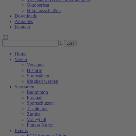
Oktoberfest
Nikolausschießen
Downloads
Aktuelles
Kontakt
Facebook
Instagram
Search:
page
page
opens
opens
in
in
Home
new
new
Verein
window
window
Vorstand
Historie
Sportstätten
Mitglied werden
Sportarten
Badminton
Fussball
Sportschützen
Tischtennis
Zumba
Volleyball
Fitness Kurse
Events
SGH Summer Night