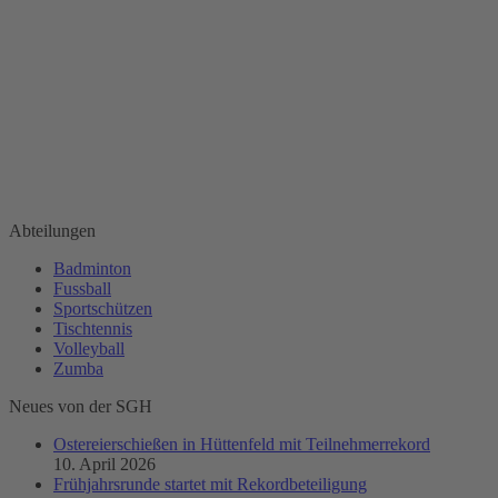
Kontakt
SG 1946 Hüttenfeld e. V.
Annelie von Heylstr. 18
68623 Hüttenfeld
info@sg-huettenfeld.de
www.sg-huettenfeld.de
Finden Sie uns auf:
Facebook
page
Abteilungen
opens
Badminton
in
Fussball
new
Sportschützen
window
Tischtennis
Volleyball
Zumba
Neues von der SGH
Ostereierschießen in Hüttenfeld mit Teilnehmerrekord
10. April 2026
Frühjahrsrunde startet mit Rekordbeteiligung