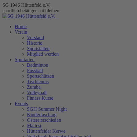
Zum
SG 1946 Hüttenfeld e.V.
Inhalt
sportlich betätigen. fit bleiben.
springen
Home
Verein
Vorstand
Historie
Sportstätten
Mitglied werden
Sportarten
Badminton
Fussball
Sportschützen
Tischtennis
Zumba
Volleyball
Fitness Kurse
Events
SGH Summer Night
Kinderfasching
Ostereierschießen
Maifest
Hüttenfelder Kerwe
Volksbank Kerwelauf Hüttenfeld