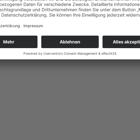
 Durch Jugendtrainer organisiert durften 25 Kinder aus E-, F-, und 
euer hatten alle Hände voll zu tun, die Kinder beisammen zu halten. Vo
ft. Nach dem Einlaufen konnten wir vom Familienblock aus das Spiel v
oraussetzungen für einen schönen Spieltag. In der letzten Minute der N
ibüne und es konnten Fotos gemacht und Autogramme gesammelt werden