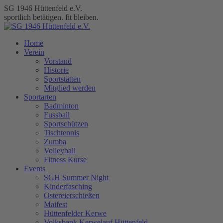
Zum
SG 1946 Hüttenfeld e.V.
Inhalt
sportlich betätigen. fit bleiben.
springen
Home
Verein
Vorstand
Historie
Sportstätten
Mitglied werden
Sportarten
Badminton
Fussball
Sportschützen
Tischtennis
Zumba
Volleyball
Fitness Kurse
Events
SGH Summer Night
Kinderfasching
Ostereierschießen
Maifest
Hüttenfelder Kerwe
Volksbank Kerwelauf Hüttenfeld