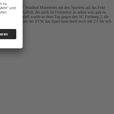
G-Jugend beim SV Waldhof Mannheim mit den Spielern auf das Feld
r dem großen Auftritt, der auch im Fernsehen zu sehen war, gab es
erfolgen. Gespielt wurde an dem Tag gegen den SC Freiburg 2, die
achspielzeit konnte der SVW das Spiel dann doch noch mit 2:1 für sich
.