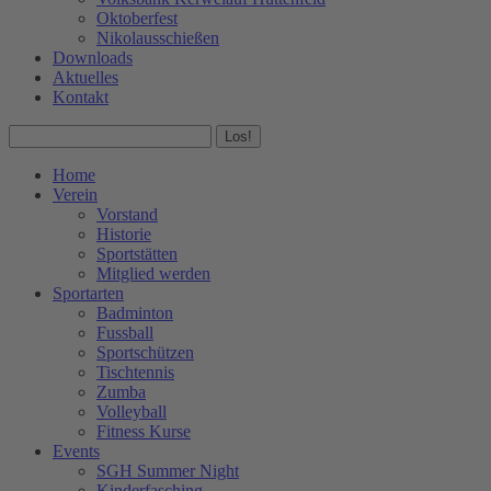
Oktoberfest
Nikolausschießen
Downloads
Aktuelles
Kontakt
Facebook
Instagram
Search:
page
page
opens
opens
Home
in
in
Verein
new
new
Vorstand
window
window
Historie
Sportstätten
Mitglied werden
Sportarten
Badminton
Fussball
Sportschützen
Tischtennis
Zumba
Volleyball
Fitness Kurse
Events
SGH Summer Night
Kinderfasching