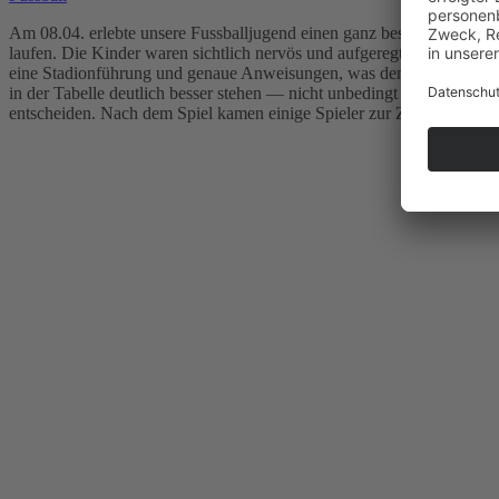
Am 08.04. erlebte unsere Fussballjugend einen ganz besonderen Tag:
laufen. Die Kinder waren sichtlich nervös und aufgeregt und die Betr
eine Stadionführung und genaue Anweisungen, was den Ablauf betrif
in der Tabelle deutlich besser stehen — nicht unbedingt die besten V
entscheiden. Nach dem Spiel kamen einige Spieler zur Zuschauertr