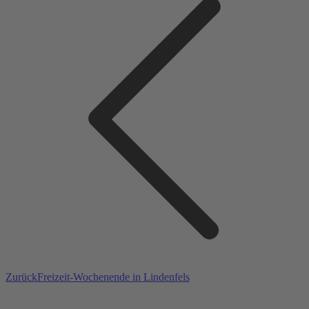
Vorheriger
Zurück
Freizeit-Wochenende in Lindenfels
Beitrag: