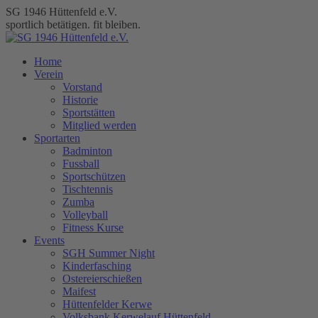
Zum
SG 1946 Hüttenfeld e.V.
Inhalt
sportlich betätigen. fit bleiben.
springen
Home
Verein
Vorstand
Historie
Sportstätten
Mitglied werden
Sportarten
Badminton
Fussball
Sportschützen
Tischtennis
Zumba
Volleyball
Fitness Kurse
Events
SGH Summer Night
Kinderfasching
Ostereierschießen
Maifest
Hüttenfelder Kerwe
Volksbank Kerwelauf Hüttenfeld