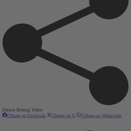
Diesen Beitrag Teilen
Share
Share
Shar
Share on Facebook
Share on X
Share on WhatsApp
on
on
on
Kommentarnavigation
Facebook
X
Wha