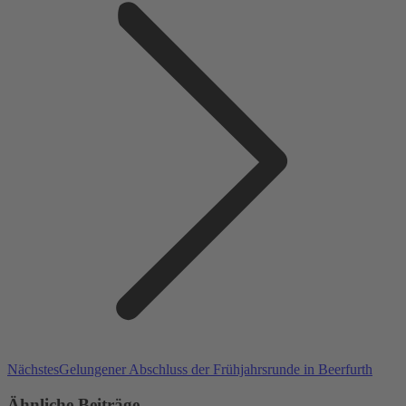
Nächster
Nächstes
Gelungener Abschluss der Frühjahrsrunde in Beerfurth
Beitrag:
Ähnliche Beiträge