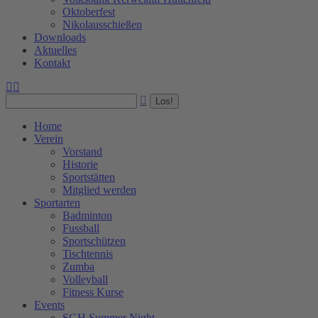
Oktoberfest
Nikolausschießen
Downloads
Aktuelles
Kontakt
Facebook
Instagram
Search:
page
page
opens
opens
in
in
Home
new
new
Verein
window
window
Vorstand
Historie
Sportstätten
Mitglied werden
Sportarten
Badminton
Fussball
Sportschützen
Tischtennis
Zumba
Volleyball
Fitness Kurse
Events
SGH Summer Night