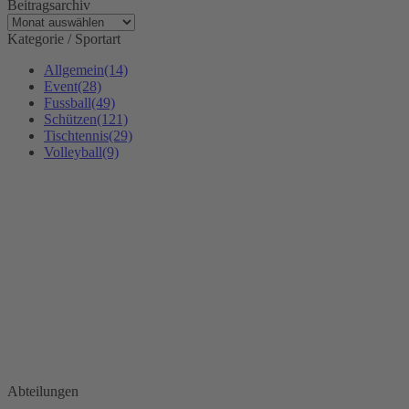
Beitragsarchiv
Beitragsarchiv
Kategorie / Sportart
Allgemein
(14)
Event
(28)
Fussball
(49)
Schützen
(121)
Tischtennis
(29)
Volleyball
(9)
Kontakt
SG 1946 Hüttenfeld e. V.
Annelie von Heylstr. 18
68623 Hüttenfeld
info@sg-huettenfeld.de
www.sg-huettenfeld.de
Finden Sie uns auf:
Facebook
page
Abteilungen
opens