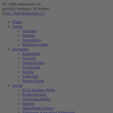
Zum
SG 1946 Hüttenfeld e.V.
Inhalt
sportlich betätigen. fit bleiben.
springen
Home
Verein
Vorstand
Historie
Sportstätten
Mitglied werden
Sportarten
Badminton
Fussball
Sportschützen
Tischtennis
Zumba
Volleyball
Fitness Kurse
Events
SGH Summer Night
Kinderfasching
Ostereierschießen
Maifest
Hüttenfelder Kerwe
Volksbank Kerwelauf Hüttenfeld