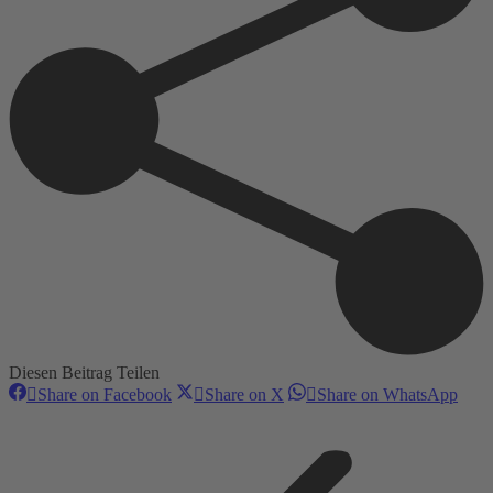
Diesen Beitrag Teilen
Share
Share
Shar
Share on Facebook
Share on X
Share on WhatsApp
on
on
on
Kommentarnavigation
Facebook
X
Wha