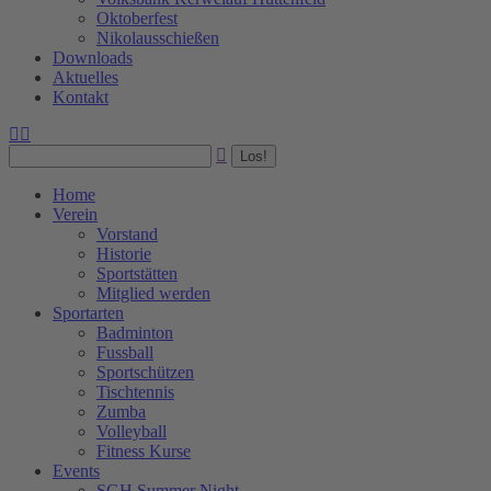
Oktoberfest
Nikolausschießen
Downloads
Aktuelles
Kontakt
Facebook
Instagram
Search:
page
page
opens
opens
in
in
Home
new
new
Verein
window
window
Vorstand
Historie
Sportstätten
Mitglied werden
Sportarten
Badminton
Fussball
Sportschützen
Tischtennis
Zumba
Volleyball
Fitness Kurse
Events
SGH Summer Night