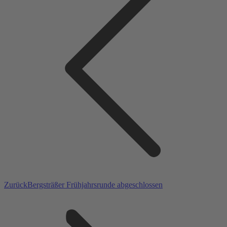
Vorheriger
Zurück
Bergsträßer Frühjahrsrunde abgeschlossen
Beitrag: