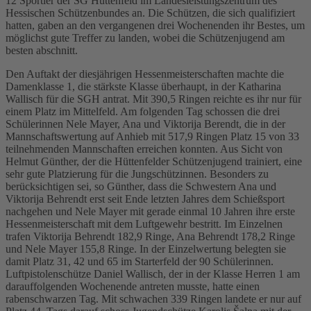
12 Sportler der SG Hüttenfeld im Landesleistungszentrum des
Hessischen Schützenbundes an. Die Schützen, die sich qualifiziert
hatten, gaben an den vergangenen drei Wochenenden ihr Bestes, um
möglichst gute Treffer zu landen, wobei die Schützenjugend am
besten abschnitt.
Den Auftakt der diesjährigen Hessenmeisterschaften machte die
Damenklasse 1, die stärkste Klasse überhaupt, in der Katharina
Wallisch für die SGH antrat. Mit 390,5 Ringen reichte es ihr nur für
einem Platz im Mittelfeld. Am folgenden Tag schossen die drei
Schülerinnen Nele Mayer, Ana und Viktorija Berendt, die in der
Mannschaftswertung auf Anhieb mit 517,9 Ringen Platz 15 von 33
teilnehmenden Mannschaften erreichen konnten. Aus Sicht von
Helmut Günther, der die Hüttenfelder Schützenjugend trainiert, eine
sehr gute Platzierung für die Jungschützinnen. Besonders zu
berücksichtigen sei, so Günther, dass die Schwestern Ana und
Viktorija Behrendt erst seit Ende letzten Jahres dem Schießsport
nachgehen und Nele Mayer mit gerade einmal 10 Jahren ihre erste
Hessenmeisterschaft mit dem Luftgewehr bestritt. Im Einzelnen
trafen Viktorija Behrendt 182,9 Ringe, Ana Behrendt 178,2 Ringe
und Nele Mayer 155,8 Ringe. In der Einzelwertung belegten sie
damit Platz 31, 42 und 65 im Starterfeld der 90 Schülerinnen.
Luftpistolenschütze Daniel Wallisch, der in der Klasse Herren 1 am
darauffolgenden Wochenende antreten musste, hatte einen
rabenschwarzen Tag. Mit schwachen 339 Ringen landete er nur auf