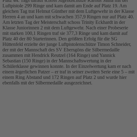
Platz 44. Tags darauf schoss Jugendschütze Karolis Šalna mit der
Luftpistole 299 Ringe und kam damit am Ende auf Platz 19. Am
gleichen Tag trat Helmut Günther mit dem Luftgewehr in der Klasse
Herren 4 an und kam mit schwachen 357,9 Ringen nur auf Platz 40.
Am letzten Tag der Meisterschaft schoss Trinity Eckhardt in der
Klasse Juniorinnen 2 mit dem Luftgewehr. Nach einer Probeserie
mit starken 100,1 Ringen traf sie 377,3 Ringe und kam damit auf
Platz 40 der 80 Starterinnen. Den größten Erfolg für die SG
Hüttenfeld erzielte der junge Luftpistolenschütze Timon Schneider,
der mit der Mannschaft des SV Ebersgöns die Silbermedaille
zusammen mit Hendrick Reutzel (164 Ringe) und Yannick
Sebastian (150 Ringe) in der Mannschaftswertung in der
Schülerklasse gewinnen konnte. In der Einzelwertung kam er nach
einem ärgerlichen Patzer – er traf in seiner zweiten Serie eine 5 – mit
einem Ring Abstand und 172 Ringen auf Platz 2 und wurde hier
ebenfalls mit der Silbermedaille ausgezeichnet.