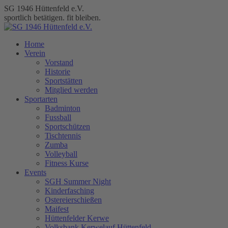
Zum
SG 1946 Hüttenfeld e.V.
Inhalt
sportlich betätigen. fit bleiben.
springen
Home
Verein
Vorstand
Historie
Sportstätten
Mitglied werden
Sportarten
Badminton
Fussball
Sportschützen
Tischtennis
Zumba
Volleyball
Fitness Kurse
Events
SGH Summer Night
Kinderfasching
Ostereierschießen
Maifest
Hüttenfelder Kerwe
Volksbank Kerwelauf Hüttenfeld