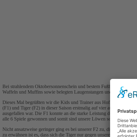
Bei strahlendem Oktobersonnenschein und bestem Fußballwetter fand
Waffeln und Muffins sowie belegten Laugenstangen und Brezeln, waren
Dieses Mal begrüßten wir die Kids und Trainer aus Hofheim, 2 Tea
(F1) und Tiger (F2) in dieser Saison erstmalig auf vier aufgebauten 
ausgefallen war. Die F1 konnte an die starke Leistung der letzten S
alle 6 Spiele gewonnen und somit sind unsere Löwen seit nun mehr als
Nicht ansatzweise geringer ging es bei unserer F2 zu, die immer bes
zu erwähnen ist es, dass sich die Tiger nur gegen unsere Löwen gesch