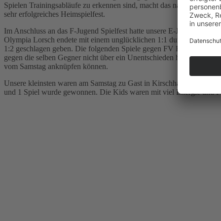
Spielen Trainingsabläufe zu erkennen sind, macht das natürlich auch 
sehr erfolgreiches Heimspielfest.
Im Anschluss an das F-Jugend Spielfest hatte unsere E-Jugend ihren A
Olympia Lorsch endete mit einem unglücklichen 1:1 durch ein Eigent
1:2 geschlagen geben. Die folgenden Spiele gegen FV Hofheim und 
gegen die selben Gegner nicht über ein Unentschieden hinaus gekomme
vom Samstag anknüpfen können.
Unsere kleinsten waren am Samstag zu Gast in Kirschhausen. Allerdin
und 1 Spiel wurde gewonnen. Die Kids waren mit viel Energie und Fr