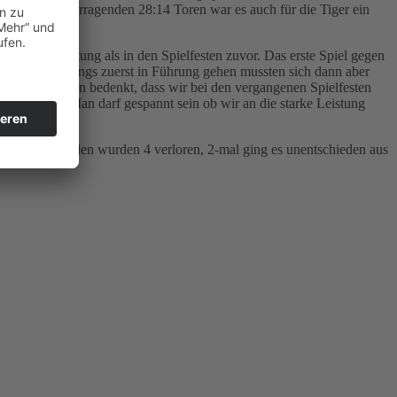
müssen. Mit überragenden 28:14 Toren war es auch für die Tiger ein
bessere Leistung als in den Spielfesten zuvor. Das erste Spiel gegen
nten unsere Jungs zuerst in Führung gehen mussten sich dann aber
ng, wenn man bedenkt, dass wir bei den vergangenen Spielfesten
ürstadt an. Man darf gespannt sein ob wir an die starke Leistung
rn. Von 7 Spielen wurden 4 verloren, 2-mal ging es unentschieden aus