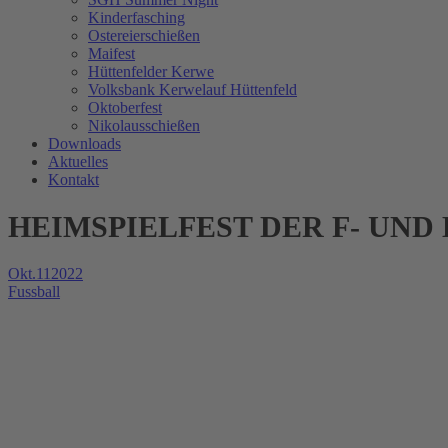
Kinderfasching
Ostereierschießen
Maifest
Hüttenfelder Kerwe
Volksbank Kerwelauf Hüttenfeld
Oktoberfest
Nikolausschießen
Downloads
Aktuelles
Kontakt
HEIMSPIELFEST DER F- UND E
Okt.
11
2022
Fussball