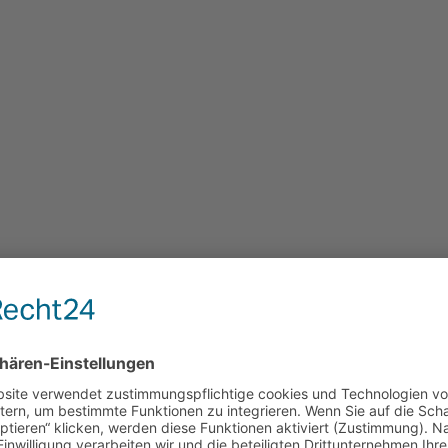
 am vergangenen Wochenende das 2. Heimspielfest der F-Jugend Funino
 wir dank unserer unterstützenden Eltern bestens vorbereitet.
ms aus Bensheim und gleich 3 Mannschaften der Olympia Lorsch. Da a
Spielfeldern agieren. Die Jungs waren heiß aufs Spiel, da in der voran
pieltage anknüpfen und haben mit toll herausgespielten Passtaffeten Tr
 24 Pflichtspielen in dieser Saison ungeschlagen was uns alle sehr stol
ser ins Spiel kommen. Am Ende des Spielfests waren es 3 sehr verdien
lagen geben mussten und die ersten 2 Spiele sogar zu Null gespielt ha