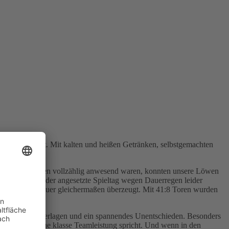
 Runde statt. Mit kalten und heißen Getränken, selbstgemachten
lle Mannschaften vollzählig anwesend waren, konnten unsere Löwen
gegangen Woche der angesetzte Spieltag wegen Dauerregen leider
ainer und Zuschauer gleichermaßen überzeugt. Mit 41:8 Toren wurden
z macht.
te Siege, 2 Niederlagen und ein spannendes Unentschieden. Besonders
ben, was für eine klasse Teamleistung spricht. Und wenn in den