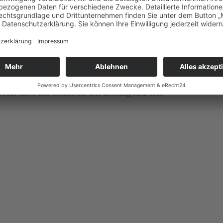
die Trainer überaus glücklich, die immer weniger ins Spiel eingreifen 
uftritt. Auf heimischen Rasen zeigte unsere Mannschaft eine wesentlich 
or in den letzten Minuten. Beim zweiten Spiel gegen JFV Bürstadt kon
SSG Einhausen konnten beide 2:0 gewonnen werden. Eine starke Leistu
n sind. Am 15.10. steht das erste Pokalspiel der E-Jugend beim JFV B
gs nur mit einer Mannschaft bestehend aus 4 teils unerfahrenen Kinde
eude dabei und können auf Ihre Leistung stolz sein.