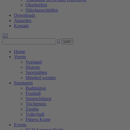
Oktoberfest
Nikolausschießen
Downloads
Aktuelles
Kontakt
Facebook
Instagram
Search:
page
page
opens
opens
in
in
Home
new
new
Verein
window
window
Vorstand
Historie
Sportstätten
Mitglied werden
Sportarten
Badminton
Fussball
Sportschützen
Tischtennis
Zumba
Volleyball
Fitness Kurse
Events
SGH Summer Night