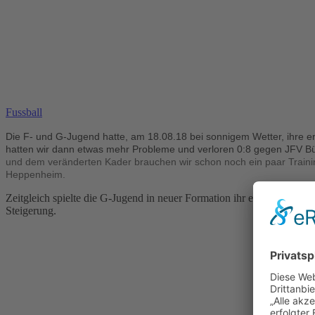
Fussball
Die F- und G-Jugend hatte, am 18.08.18 bei sonnigem Wetter, ihre erst
hatten wir dann etwas mehr Probleme und verloren 0:8 gegen JFV Bür
und dem veränderten Kader brauchen wir schon noch ein paar Trainin
Heppenheim.
Zeitgleich spielte die G-Jugend in neuer Formation ihr erstes Spiel
Steigerung.