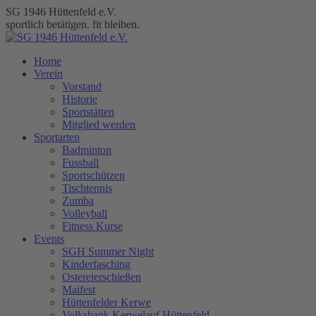
Zum
SG 1946 Hüttenfeld e.V.
Inhalt
sportlich betätigen. fit bleiben.
springen
Home
Verein
Vorstand
Historie
Sportstätten
Mitglied werden
Sportarten
Badminton
Fussball
Sportschützen
Tischtennis
Zumba
Volleyball
Fitness Kurse
Events
SGH Summer Night
Kinderfasching
Ostereierschießen
Maifest
Hüttenfelder Kerwe
Volksbank Kerwelauf Hüttenfeld