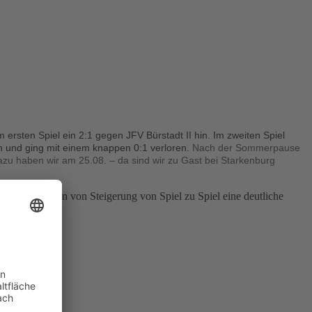
 ersten Spiel ein 2:1 gegen JFV Bürstadt II hin. Im zweiten Spiel
n und ging mit einem knappen 0:1 verloren.
Nach der Sommerpause
zu haben wir am 25.08. – da sind wir zu Gast bei Starkenburg
usen. Immerhin von Steigerung von Spiel zu Spiel eine deutliche