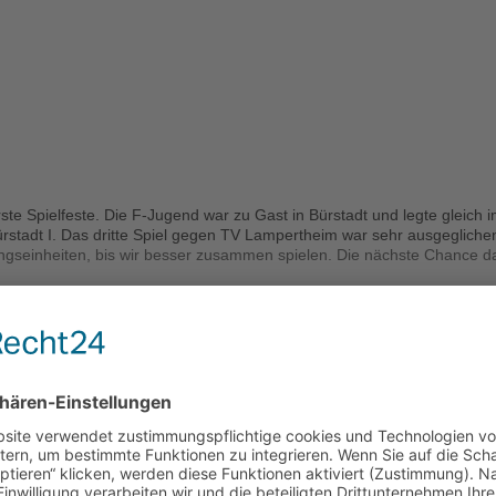
e Spielfeste. Die F-Jugend war zu Gast in Bürstadt und legte gleich im
stadt I. Das dritte Spiel gegen TV Lampertheim war sehr ausgegliche
gseinheiten, bis wir besser zusammen spielen. Die nächste Chance da
fest 0:11 gegen Auerbach, 0:6 gegen JFV BiNoWa, 0:4 gegen SV Kirchha