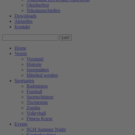
Oktoberfest
Nikolausschießen
Downloads
Aktuelles
Kontakt
Facebook
Instagram
Search:
page
page
opens
opens
Home
in
in
Verein
new
new
Vorstand
window
window
Historie
Sportstätten
Mitglied werden
Sportarten
Badminton
Fussball
Sportschützen
Tischtennis
Zumba
Volleyball
Fitness Kurse
Events
SGH Summer Night
Kinderfasching