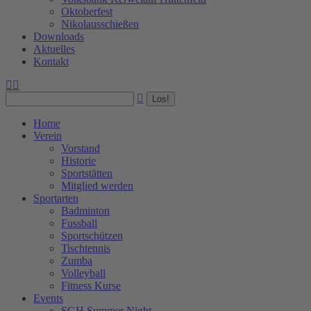
Oktoberfest
Nikolausschießen
Downloads
Aktuelles
Kontakt
Facebook
Instagram
Search:
page
page
opens
opens
in
in
Home
new
new
Verein
window
window
Vorstand
Historie
Sportstätten
Mitglied werden
Sportarten
Badminton
Fussball
Sportschützen
Tischtennis
Zumba
Volleyball
Fitness Kurse
Events
SGH Summer Night