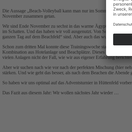
Die Aussage „Beach-Volleyball kann man nur im Sommer spielen“ ist s
November zusammen getan.
Wir sind Ende November zu sechst in das warme Ägypten geflogen u
im Schatten. Und das haben wir voll ausgenutzt. Von Sonnenaufgang b
ganzen Tag auf dem Beachfeld“ sind. Aber auch das wunderschöne K
Schon zum dritten Mal konnte diese Trainingswoche stattfinden – letzt
Kombination aus Hotelanlage und Beachplätze. Dieses Jahr konnte das
vielen Anlagen nicht der Fall, wie wir aus eigener Erfahrung bericht
Aber wir suchen nach wie vor nach der perfekten Mischung (hier neh
stärken. Und wie geht das besser, als nach dem Beachen die Abende 
So haben wir uns optimal auf das Adventsturnier in Hüttenfeld vorbe
Das Fazit aus diesem Jahr: Wir wollen nächstes Jahr wieder …