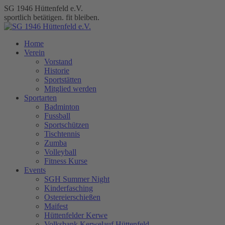
Zum
SG 1946 Hüttenfeld e.V.
Inhalt
sportlich betätigen. fit bleiben.
springen
Home
Verein
Vorstand
Historie
Sportstätten
Mitglied werden
Sportarten
Badminton
Fussball
Sportschützen
Tischtennis
Zumba
Volleyball
Fitness Kurse
Events
SGH Summer Night
Kinderfasching
Ostereierschießen
Maifest
Hüttenfelder Kerwe
Volksbank Kerwelauf Hüttenfeld