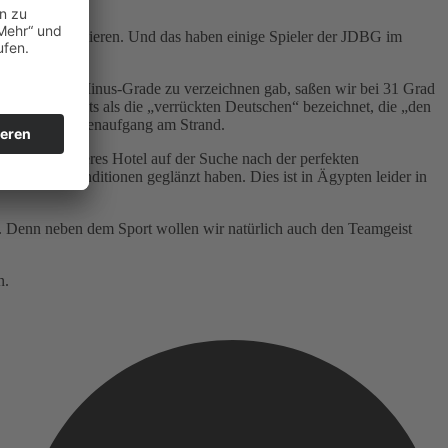
um dort zu trainieren. Und das haben einige Spieler der JDBG im
hland schon Minus-Grade zu verzeichnen gab, saßen wir bei 31 Grad
wurden bereits als die „verrückten Deutschen“ bezeichnet, die „den
t auf den Sonnenaufgang am Strand.
s Jahr ein anderes Hotel auf der Suche nach der perfekten
en Beach-Konditionen geglänzt haben. Dies ist in Ägypten leider in
. Denn neben dem Sport wollen wir natürlich auch den Teamgeist
n.