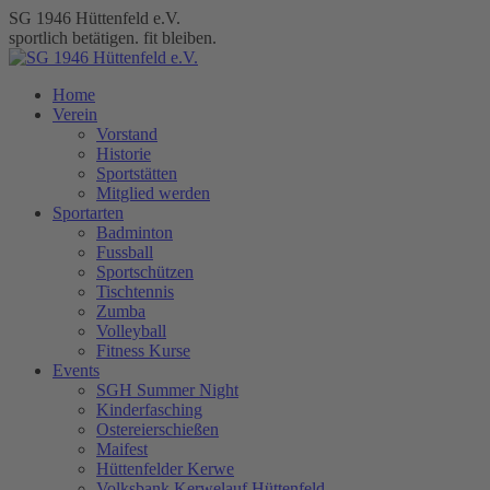
Zum
SG 1946 Hüttenfeld e.V.
Inhalt
sportlich betätigen. fit bleiben.
springen
Home
Verein
Vorstand
Historie
Sportstätten
Mitglied werden
Sportarten
Badminton
Fussball
Sportschützen
Tischtennis
Zumba
Volleyball
Fitness Kurse
Events
SGH Summer Night
Kinderfasching
Ostereierschießen
Maifest
Hüttenfelder Kerwe
Volksbank Kerwelauf Hüttenfeld