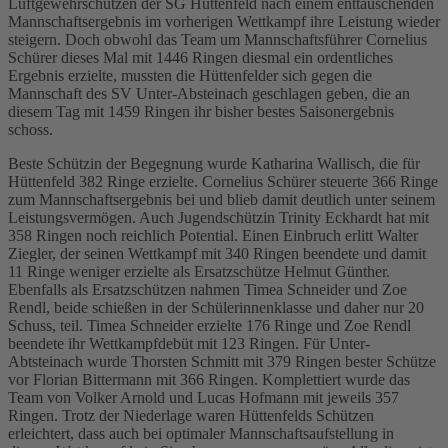
Luftgewehrschützen der SG Hüttenfeld nach einem enttäuschenden
Mannschaftsergebnis im vorherigen Wettkampf ihre Leistung wieder
steigern. Doch obwohl das Team um Mannschaftsführer Cornelius
Schürer dieses Mal mit 1446 Ringen diesmal ein ordentliches
Ergebnis erzielte, mussten die Hüttenfelder sich gegen die
Mannschaft des SV Unter-Absteinach geschlagen geben, die an
diesem Tag mit 1459 Ringen ihr bisher bestes Saisonergebnis
schoss.
Beste Schützin der Begegnung wurde Katharina Wallisch, die für
Hüttenfeld 382 Ringe erzielte. Cornelius Schürer steuerte 366 Ringe
zum Mannschaftsergebnis bei und blieb damit deutlich unter seinem
Leistungsvermögen. Auch Jugendschützin Trinity Eckhardt hat mit
358 Ringen noch reichlich Potential. Einen Einbruch erlitt Walter
Ziegler, der seinen Wettkampf mit 340 Ringen beendete und damit
11 Ringe weniger erzielte als Ersatzschütze Helmut Günther.
Ebenfalls als Ersatzschützen nahmen Timea Schneider und Zoe
Rendl, beide schießen in der Schülerinnenklasse und daher nur 20
Schuss, teil. Timea Schneider erzielte 176 Ringe und Zoe Rendl
beendete ihr Wettkampfdebüt mit 123 Ringen. Für Unter-
Abtsteinach wurde Thorsten Schmitt mit 379 Ringen bester Schütze
vor Florian Bittermann mit 366 Ringen. Komplettiert wurde das
Team von Volker Arnold und Lucas Hofmann mit jeweils 357
Ringen. Trotz der Niederlage waren Hüttenfelds Schützen
erleichtert, dass auch bei optimaler Mannschaftsaufstellung in