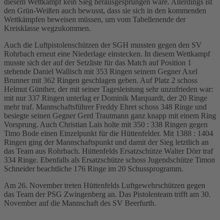
diesem Wettkampf kein Sieg herausgesprungen wäre. Allerdings ist
den Grün-Weißen auch bewusst, dass sie sich in den kommenden
Wettkämpfen beweisen müssen, um vom Tabellenende der
Kreisklasse wegzukommen.
Auch die Luftpistolenschützen der SGH mussten gegen den SV
Rohrbach erneut eine Niederlage einstecken. In diesem Wettkampf
musste sich der auf der Setzliste für das Match auf Position 1
stehende Daniel Wallisch mit 353 Ringen seinem Gegner Axel
Brunner mit 362 Ringen geschlagen geben. Auf Platz 2 schoss
Helmut Günther, der mit seiner Tagesleistung sehr unzufrieden war:
mit nur 337 Ringen unterlag er Dominik Marquardt, der 20 Ringe
mehr traf. Mannschaftsführer Freddy Ehret schoss 348 Ringe und
besiegte seinen Gegner Gerd Trautmann ganz knapp mit einem Ring
Vorsprung. Auch Christian Lais holte mit 350 : 338 Ringen gegen
Timo Bode einen Einzelpunkt für die Hüttenfelder. Mit 1388 : 1404
Ringen ging der Mannschaftspunkt und damit der Sieg letztlich an
das Team aus Rohrbach. Hüttenfelds Ersatzschütze Walter Dörr traf
334 Ringe. Ebenfalls als Ersatzschütze schoss Jugendschütze Timon
Schneider beachtliche 176 Ringe im 20 Schussprogramm.
Am 26. November treten Hüttenfelds Luftgewehrschützen gegen
das Team der PSG Zwingenberg an. Das Pistolenteam trifft am 30.
November auf die Mannschaft des SV Beerfurth.