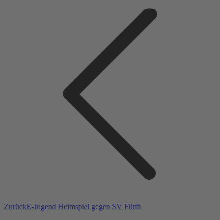
Vorheriger
Zurück
E-Jugend Heimspiel gegen SV Fürth
Beitrag: