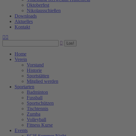
Oktoberfest
Nikolausschießen
Downloads
Aktuelles
Kontakt
Facebook
Instagram
Search:
page
page
opens
opens
in
in
Home
new
new
Verein
window
window
Vorstand
Historie
Sportstätten
Mitglied werden
Sportarten
Badminton
Fussball
Sportschützen
Tischtennis
Zumba
Volleyball
Fitness Kurse
Events
SGH Summer Night