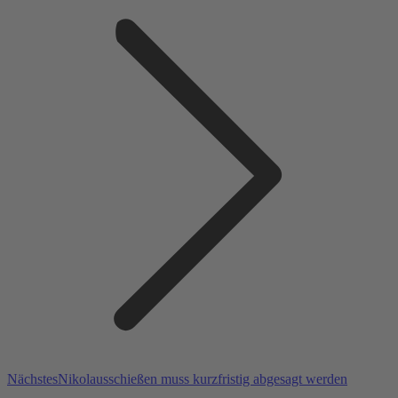
Nächster
Nächstes
Nikolausschießen muss kurzfristig abgesagt werden
Beitrag: