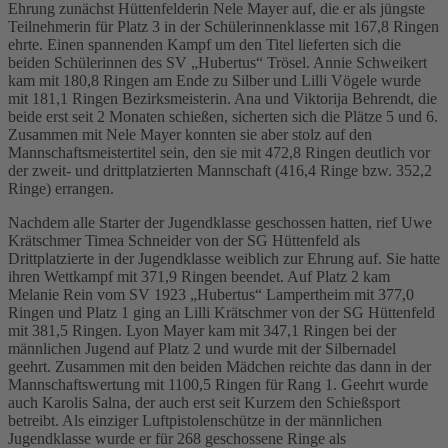
Ehrung zunächst Hüttenfelderin Nele Mayer auf, die er als jüngste
Teilnehmerin für Platz 3 in der Schülerinnenklasse mit 167,8 Ringen
ehrte. Einen spannenden Kampf um den Titel lieferten sich die
beiden Schülerinnen des SV „Hubertus“ Trösel. Annie Schweikert
kam mit 180,8 Ringen am Ende zu Silber und Lilli Vögele wurde
mit 181,1 Ringen Bezirksmeisterin. Ana und Viktorija Behrendt, die
beide erst seit 2 Monaten schießen, sicherten sich die Plätze 5 und 6.
Zusammen mit Nele Mayer konnten sie aber stolz auf den
Mannschaftsmeistertitel sein, den sie mit 472,8 Ringen deutlich vor
der zweit- und drittplatzierten Mannschaft (416,4 Ringe bzw. 352,2
Ringe) errangen.
Nachdem alle Starter der Jugendklasse geschossen hatten, rief Uwe
Krätschmer Timea Schneider von der SG Hüttenfeld als
Drittplatzierte in der Jugendklasse weiblich zur Ehrung auf. Sie hatte
ihren Wettkampf mit 371,9 Ringen beendet. Auf Platz 2 kam
Melanie Rein vom SV 1923 „Hubertus“ Lampertheim mit 377,0
Ringen und Platz 1 ging an Lilli Krätschmer von der SG Hüttenfeld
mit 381,5 Ringen. Lyon Mayer kam mit 347,1 Ringen bei der
männlichen Jugend auf Platz 2 und wurde mit der Silbernadel
geehrt. Zusammen mit den beiden Mädchen reichte das dann in der
Mannschaftswertung mit 1100,5 Ringen für Rang 1. Geehrt wurde
auch Karolis Salna, der auch erst seit Kurzem den Schießsport
betreibt. Als einziger Luftpistolenschütze in der männlichen
Jugendklasse wurde er für 268 geschossene Ringe als