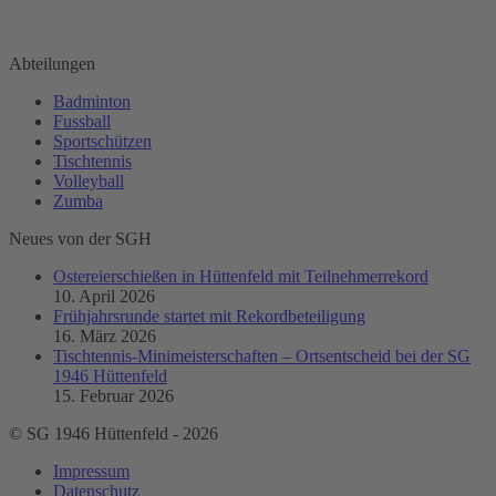
Finden Sie uns auf:
Facebook
Abteilungen
page
Badminton
opens
Fussball
in
Sportschützen
new
Tischtennis
window
Volleyball
Zumba
Neues von der SGH
Ostereierschießen in Hüttenfeld mit Teilnehmerrekord
10. April 2026
Frühjahrsrunde startet mit Rekordbeteiligung
16. März 2026
Tischtennis-Minimeisterschaften – Ortsentscheid bei der SG
1946 Hüttenfeld
15. Februar 2026
© SG 1946 Hüttenfeld -
2026
Impressum
Datenschutz