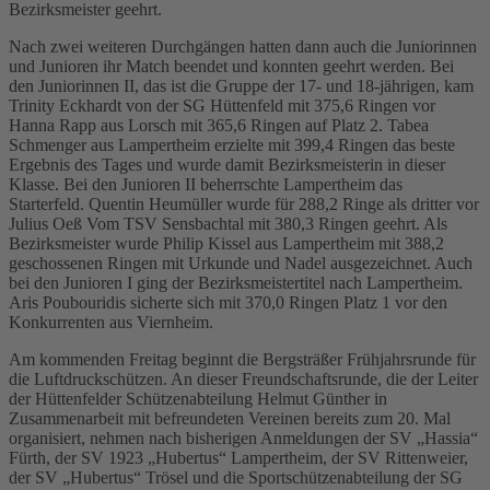
Bezirksmeister geehrt.
Nach zwei weiteren Durchgängen hatten dann auch die Juniorinnen
und Junioren ihr Match beendet und konnten geehrt werden. Bei
den Juniorinnen II, das ist die Gruppe der 17- und 18-jährigen, kam
Trinity Eckhardt von der SG Hüttenfeld mit 375,6 Ringen vor
Hanna Rapp aus Lorsch mit 365,6 Ringen auf Platz 2. Tabea
Schmenger aus Lampertheim erzielte mit 399,4 Ringen das beste
Ergebnis des Tages und wurde damit Bezirksmeisterin in dieser
Klasse. Bei den Junioren II beherrschte Lampertheim das
Starterfeld. Quentin Heumüller wurde für 288,2 Ringe als dritter vor
Julius Oeß Vom TSV Sensbachtal mit 380,3 Ringen geehrt. Als
Bezirksmeister wurde Philip Kissel aus Lampertheim mit 388,2
geschossenen Ringen mit Urkunde und Nadel ausgezeichnet. Auch
bei den Junioren I ging der Bezirksmeistertitel nach Lampertheim.
Aris Poubouridis sicherte sich mit 370,0 Ringen Platz 1 vor den
Konkurrenten aus Viernheim.
Am kommenden Freitag beginnt die Bergsträßer Frühjahrsrunde für
die Luftdruckschützen. An dieser Freundschaftsrunde, die der Leiter
der Hüttenfelder Schützenabteilung Helmut Günther in
Zusammenarbeit mit befreundeten Vereinen bereits zum 20. Mal
organisiert, nehmen nach bisherigen Anmeldungen der SV „Hassia“
Fürth, der SV 1923 „Hubertus“ Lampertheim, der SV Rittenweier,
der SV „Hubertus“ Trösel und die Sportschützenabteilung der SG