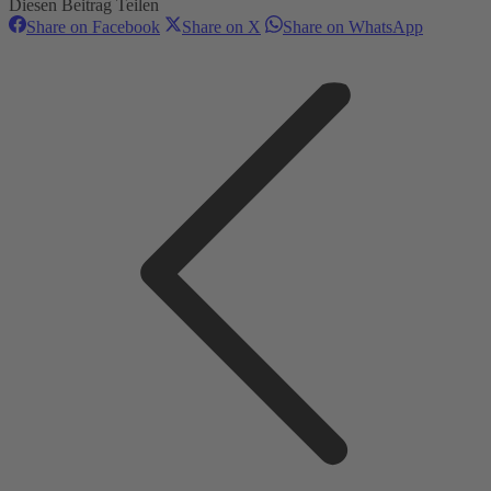
Diesen Beitrag Teilen
Share
Share
Share
Share on Facebook
Share on X
Share on WhatsApp
on
on
on
Kommentarnavigation
Facebook
X
WhatsAp