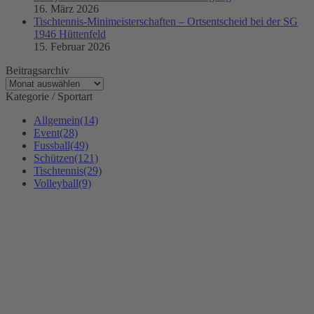
16. März 2026
Tischtennis-Minimeisterschaften – Ortsentscheid bei der SG
1946 Hüttenfeld
15. Februar 2026
Beitragsarchiv
Beitragsarchiv
Kategorie / Sportart
Allgemein
(14)
Event
(28)
Fussball
(49)
Schützen
(121)
Tischtennis
(29)
Volleyball
(9)
Kontakt
SG 1946 Hüttenfeld e. V.
Annelie von Heylstr. 18
68623 Hüttenfeld
info@sg-huettenfeld.de
www.sg-huettenfeld.de