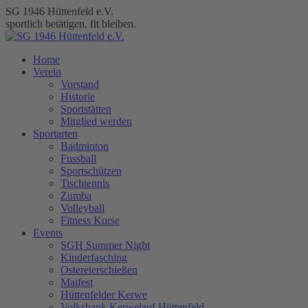
Zum
SG 1946 Hüttenfeld e.V.
Inhalt
sportlich betätigen. fit bleiben.
springen
Home
Verein
Vorstand
Historie
Sportstätten
Mitglied werden
Sportarten
Badminton
Fussball
Sportschützen
Tischtennis
Zumba
Volleyball
Fitness Kurse
Events
SGH Summer Night
Kinderfasching
Ostereierschießen
Maifest
Hüttenfelder Kerwe
Volksbank Kerwelauf Hüttenfeld