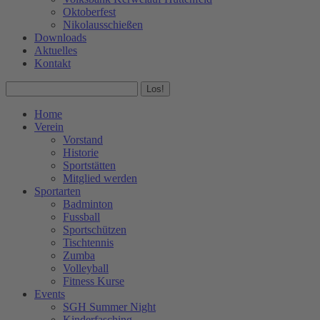
Oktoberfest
Nikolausschießen
Downloads
Aktuelles
Kontakt
Facebook
Instagram
Search:
page
page
opens
opens
Home
in
in
Verein
new
new
Vorstand
window
window
Historie
Sportstätten
Mitglied werden
Sportarten
Badminton
Fussball
Sportschützen
Tischtennis
Zumba
Volleyball
Fitness Kurse
Events
SGH Summer Night
Kinderfasching