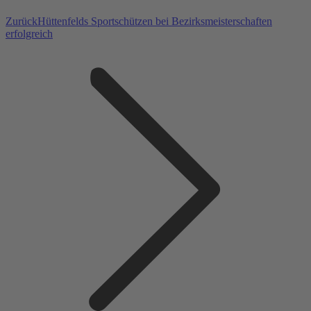
Vorheriger
Zurück
Hüttenfelds Sportschützen bei Bezirksmeisterschaften
Beitrag:
erfolgreich