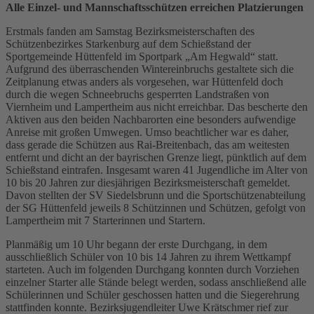
Alle Einzel- und Mannschaftsschützen erreichen Platzierungen
Erstmals fanden am Samstag Bezirksmeisterschaften des
Schützenbezirkes Starkenburg auf dem Schießstand der
Sportgemeinde Hüttenfeld im Sportpark „Am Hegwald“ statt.
Aufgrund des überraschenden Wintereinbruchs gestaltete sich die
Zeitplanung etwas anders als vorgesehen, war Hüttenfeld doch
durch die wegen Schneebruchs gesperrten Landstraßen von
Viernheim und Lampertheim aus nicht erreichbar. Das bescherte den
Aktiven aus den beiden Nachbarorten eine besonders aufwendige
Anreise mit großen Umwegen. Umso beachtlicher war es daher,
dass gerade die Schützen aus Rai-Breitenbach, das am weitesten
entfernt und dicht an der bayrischen Grenze liegt, pünktlich auf dem
Schießstand eintrafen. Insgesamt waren 41 Jugendliche im Alter von
10 bis 20 Jahren zur diesjährigen Bezirksmeisterschaft gemeldet.
Davon stellten der SV Siedelsbrunn und die Sportschützenabteilung
der SG Hüttenfeld jeweils 8 Schützinnen und Schützen, gefolgt von
Lampertheim mit 7 Starterinnen und Startern.
Planmäßig um 10 Uhr begann der erste Durchgang, in dem
ausschließlich Schüler von 10 bis 14 Jahren zu ihrem Wettkampf
starteten. Auch im folgenden Durchgang konnten durch Vorziehen
einzelner Starter alle Stände belegt werden, sodass anschließend alle
Schülerinnen und Schüler geschossen hatten und die Siegerehrung
stattfinden konnte. Bezirksjugendleiter Uwe Krätschmer rief zur