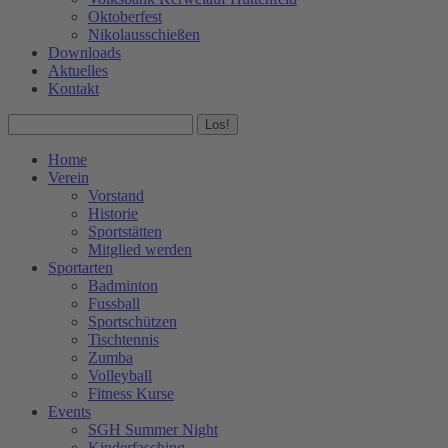
Oktoberfest
Nikolausschießen
Downloads
Aktuelles
Kontakt
Facebook
Instagram
Search:
page
page
opens
opens
Home
in
in
Verein
new
new
Vorstand
window
window
Historie
Sportstätten
Mitglied werden
Sportarten
Badminton
Fussball
Sportschützen
Tischtennis
Zumba
Volleyball
Fitness Kurse
Events
SGH Summer Night
Kinderfasching