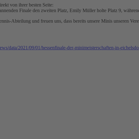
rekt von ihrer besten Seite:
enden Finale den zweiten Platz, Emily Müller holte Platz 9, während B
ennis-Abteilung und freuen uns, dass bereits unsere Minis unseren Vere
ews/data/2021/09/01/hessenfinale-der-minimeisterschaften-in-eichelsdo