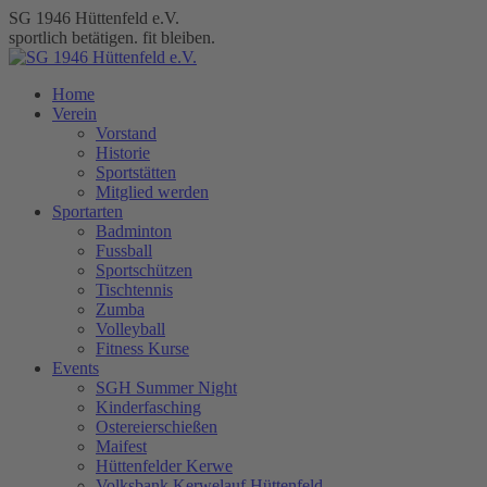
Zum
SG 1946 Hüttenfeld e.V.
Inhalt
sportlich betätigen. fit bleiben.
springen
Home
Verein
Vorstand
Historie
Sportstätten
Mitglied werden
Sportarten
Badminton
Fussball
Sportschützen
Tischtennis
Zumba
Volleyball
Fitness Kurse
Events
SGH Summer Night
Kinderfasching
Ostereierschießen
Maifest
Hüttenfelder Kerwe
Volksbank Kerwelauf Hüttenfeld